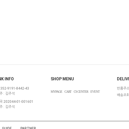
K INFO
SHOP MENU
DELIV
352-9191-8442-43
반품주소 
MYPAGE
CART
CS CENTER
EVENT
 :
김주석
배송조회 
 202044-01-001601
 :
김주석
GUIDE
PARTNER