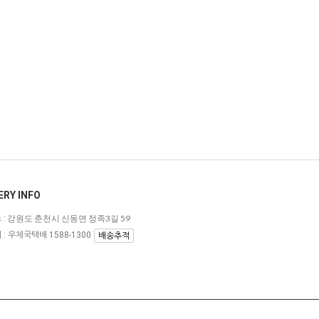
ERY INFO
강원도 춘천시 신동면 정족3길 59
:
: 우체국택배 1588-1300
배송추적