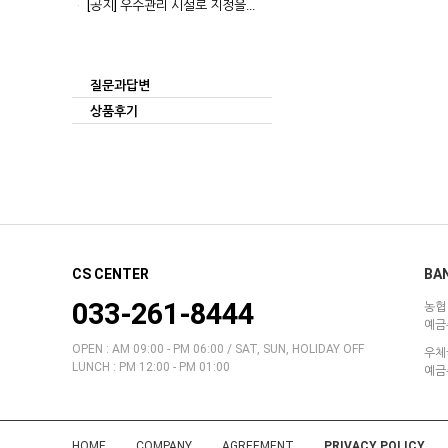
[공지]
우수관리 시설로 지정을...
질문과답변
상품후기
CS CENTER
BAN
033-261-8444
농협 
예금주
OPEN : AM 09:00 - PM 06:00 / SAT, SUN, HOLIDAY OFF
우체국
LUNCH : PM 12:00 - PM 01:00
예금주
HOME
COMPANY
AGREEMENT
PRIVACY POLICY