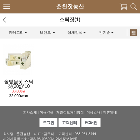
춘천잣농산
스틱잣(1)
카테고리
브랜드
상세검색
인기순
솔방울잣 스틱
잣(20g)*10
33,000
원
33,000won
회사소개
|
이용약관
|
개인정보처리방침
|
이용안내
|
제휴안내
로그인
고객센터
PC버전
회사명 :
춘천농산
대표 : 김주석
고객센터 :
033-261-8444
사업자등록번호 : 366-98-00829
[사업자정보확인]