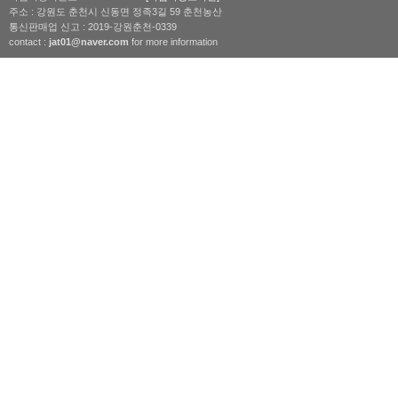
주소 : 강원도 춘천시 신동면 정족3길 59 춘천농산
통신판매업 신고 : 2019-강원춘천-0339
contact :
jat01@naver.com
for more information