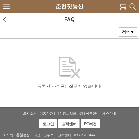
춘천잣농산
FAQ
검색 ▼
등록된 자주묻는질문이 없습니다.
회사소개
|
이용약관
|
개인정보처리방침
|
이용안내
|
제휴안내
로그인
고객센터
PC버전
회사명 :
춘천농산
대표 : 김주석
고객센터 :
033-261-8444