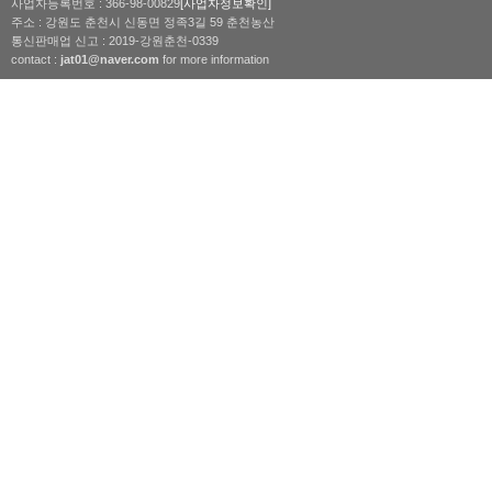
사업자등록번호 : 366-98-00829
[사업자정보확인]
주소 : 강원도 춘천시 신동면 정족3길 59 춘천농산
통신판매업 신고 : 2019-강원춘천-0339
contact :
jat01@naver.com
for more information